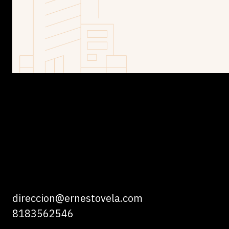
direccion@ernestovela.com
8183562546